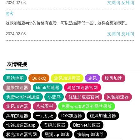
2024-02-08
支持
[0]
反对
[0]
游客
这款加速器app的价格有点贵，可以适当降低一些，这样会更加亲民。
2024-02-08
支持
[0]
反对
[0]
友情链接
网站地图
QuickQ
旋风加速度器
旋风
旋风加速
坚果加速器
tiktok加速器
狗急加速器官网
免费vqn外网加速
小蓝鸟
优途加速器官网
风驰加速器
旋风加速器
八戒看书
免费vps加速器外网苹果版
黑豹加速器
一元机场
IOS加速器
旋风加速度器
快连加速器app
海鸥加速器
BitzNet加速器
极光加速器官网
黑洞vqn加速
快喵vp加速器