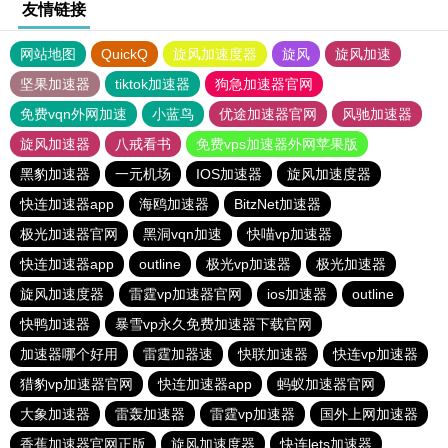
友情链接
网站地图
QuickQ
旋风加速度器
旋风
旋风加速
坚果加速器
tiktok加速器
狗急加速器官网
免费vqn外网加速
小蓝鸟
优途加速器官网
风驰加速器
旋风加速器
八戒看书
免费vps加速器外网苹果版
黑豹加速器
一元机场
IOS加速器
旋风加速度器
快连加速器app
海鸥加速器
BitzNet加速器
极光加速器官网
黑洞vqn加速
快喵vp加速器
快连加速器app
outline
极光vp加速器
极光加速器
旋风加速度器
雷霆vp加速器官网
ios加速器
outline
快鸭加速器
暴雪vp永久免费加速器下载官网
加速器哪个好用
雷霆加器速
快联加速器
快连vp加速器
猎豹vp加速器官网
快连加速器app
蚂蚁加速器官网
大象加速器
雷轰加速器
雷霆vp加速器
国外上网加速器
香蕉加速器官网正版
旋风加速度器
快连lets加速器