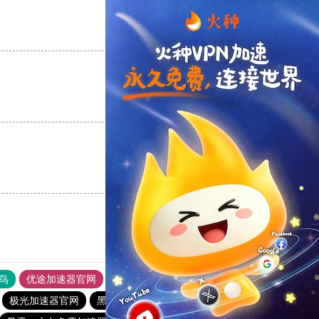
支持
[0]
反对
[0]
支持
[0]
反对
[0]
支持
[0]
反对
[0]
鸟
优途加速器官网
风驰加速器
旋风加速器
八戒看书
极光加速器官网
黑洞vqn加速
快喵vp加速器