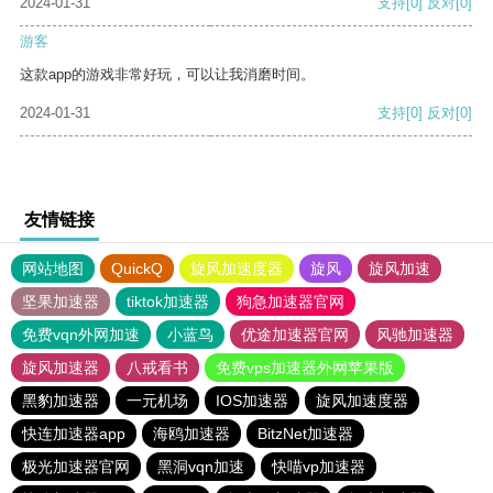
2024-01-31
支持
[0]
反对
[0]
游客
这款app的游戏非常好玩，可以让我消磨时间。
2024-01-31
支持
[0]
反对
[0]
友情链接
网站地图
QuickQ
旋风加速度器
旋风
旋风加速
坚果加速器
tiktok加速器
狗急加速器官网
免费vqn外网加速
小蓝鸟
优途加速器官网
风驰加速器
旋风加速器
八戒看书
免费vps加速器外网苹果版
黑豹加速器
一元机场
IOS加速器
旋风加速度器
快连加速器app
海鸥加速器
BitzNet加速器
极光加速器官网
黑洞vqn加速
快喵vp加速器