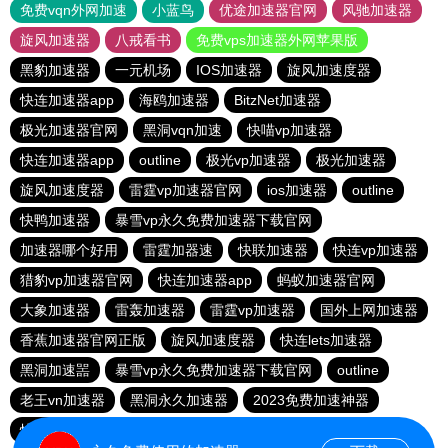
免费vqn外网加速
小蓝鸟
优途加速器官网
风驰加速器
旋风加速器
八戒看书
免费vps加速器外网苹果版
黑豹加速器
一元机场
IOS加速器
旋风加速度器
快连加速器app
海鸥加速器
BitzNet加速器
极光加速器官网
黑洞vqn加速
快喵vp加速器
快连加速器app
outline
极光vp加速器
极光加速器
旋风加速度器
雷霆vp加速器官网
ios加速器
outline
快鸭加速器
暴雪vp永久免费加速器下载官网
加速器哪个好用
雷霆加器速
快联加速器
快连vp加速器
猎豹vp加速器官网
快连加速器app
蚂蚁加速器官网
大象加速器
雷轰加速器
雷霆vp加速器
国外上网加速器
香蕉加速器官网正版
旋风加速度器
快连lets加速器
黑洞加速噐
暴雪vp永久免费加速器下载官网
outline
老王vn加速器
黑洞永久加速器
2023免费加速神器
快连加速器app
vp加速器官网