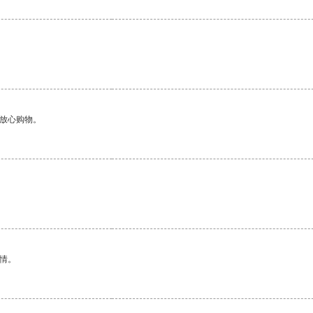
够放心购物。
情。