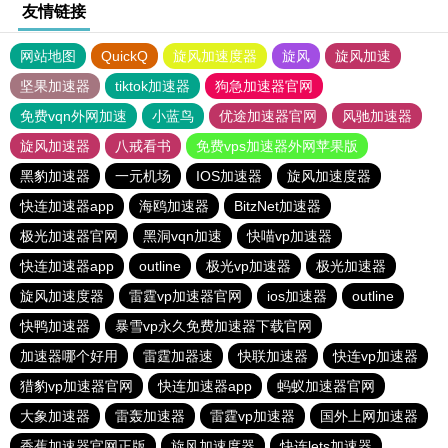
友情链接
网站地图
QuickQ
旋风加速度器
旋风
旋风加速
坚果加速器
tiktok加速器
狗急加速器官网
免费vqn外网加速
小蓝鸟
优途加速器官网
风驰加速器
旋风加速器
八戒看书
免费vps加速器外网苹果版
黑豹加速器
一元机场
IOS加速器
旋风加速度器
快连加速器app
海鸥加速器
BitzNet加速器
极光加速器官网
黑洞vqn加速
快喵vp加速器
快连加速器app
outline
极光vp加速器
极光加速器
旋风加速度器
雷霆vp加速器官网
ios加速器
outline
快鸭加速器
暴雪vp永久免费加速器下载官网
加速器哪个好用
雷霆加器速
快联加速器
快连vp加速器
猎豹vp加速器官网
快连加速器app
蚂蚁加速器官网
大象加速器
雷轰加速器
雷霆vp加速器
国外上网加速器
香蕉加速器官网正版
旋风加速度器
快连lets加速器