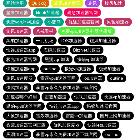
网站地图
QuickQ
旋风加速度器
旋风
旋风加速
坚果加速器
tiktok加速器
狗急加速器官网
免费vqn外网加速
小蓝鸟
优途加速器官网
风驰加速器
旋风加速器
八戒看书
免费vps加速器外网苹果版
黑豹加速器
一元机场
IOS加速器
旋风加速度器
快连加速器app
海鸥加速器
BitzNet加速器
极光加速器官网
黑洞vqn加速
快喵vp加速器
快连加速器app
outline
极光vp加速器
极光加速器
旋风加速度器
雷霆vp加速器官网
ios加速器
outline
快鸭加速器
暴雪vp永久免费加速器下载官网
加速器哪个好用
雷霆加器速
快联加速器
快连vp加速器
猎豹vp加速器官网
快连加速器app
蚂蚁加速器官网
大象加速器
雷轰加速器
雷霆vp加速器
国外上网加速器
香蕉加速器官网正版
旋风加速度器
快连lets加速器
黑洞加速噐
暴雪vp永久免费加速器下载官网
outline