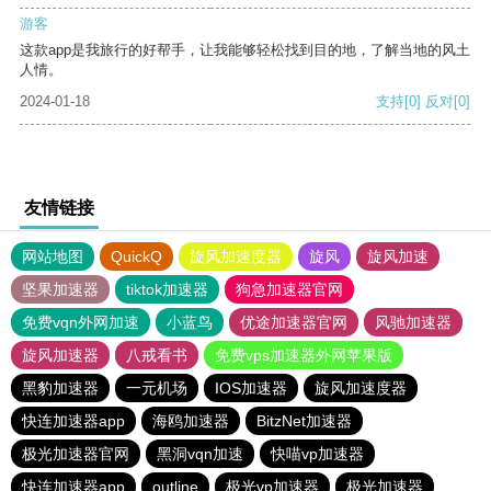
游客
这款app是我旅行的好帮手，让我能够轻松找到目的地，了解当地的风土
人情。
2024-01-18
支持
[0]
反对
[0]
友情链接
网站地图
QuickQ
旋风加速度器
旋风
旋风加速
坚果加速器
tiktok加速器
狗急加速器官网
免费vqn外网加速
小蓝鸟
优途加速器官网
风驰加速器
旋风加速器
八戒看书
免费vps加速器外网苹果版
黑豹加速器
一元机场
IOS加速器
旋风加速度器
快连加速器app
海鸥加速器
BitzNet加速器
极光加速器官网
黑洞vqn加速
快喵vp加速器
快连加速器app
outline
极光vp加速器
极光加速器