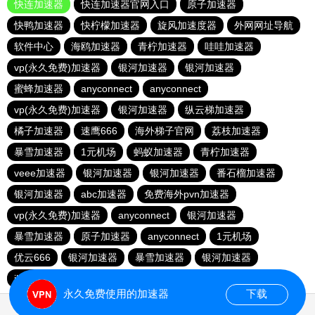
快连加速器
快连加速器官网入口
原子加速器
快鸭加速器
快柠檬加速器
旋风加速度器
外网网址导航
软件中心
海鸥加速器
青柠加速器
哇哇加速器
vp(永久免费)加速器
银河加速器
银河加速器
蜜蜂加速器
anyconnect
anyconnect
vp(永久免费)加速器
银河加速器
纵云梯加速器
橘子加速器
速鹰666
海外梯子官网
荔枝加速器
暴雪加速器
1元机场
蚂蚁加速器
青柠加速器
veee加速器
银河加速器
银河加速器
番石榴加速器
银河加速器
abc加速器
免费海外pvn加速器
vp(永久免费)加速器
anyconnect
银河加速器
暴雪加速器
原子加速器
anyconnect
1元机场
优云666
银河加速器
暴雪加速器
银河加速器
ikuuu.me加速器官网
白鲸加速器
银河加速器
永久免费使用的加速器
下载