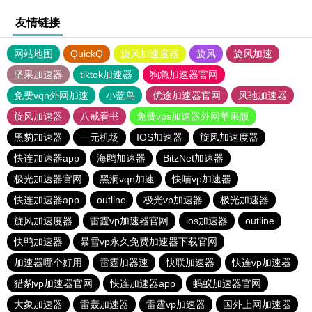
友情链接
网站地图
QuickQ
旋风加速度器
旋风
旋风加速
坚果加速器
tiktok加速器
狗急加速器官网
免费vqn外网加速
小蓝鸟
优途加速器官网
风驰加速器
旋风加速器
八戒看书
免费vps加速器外网苹果版
黑豹加速器
一元机场
IOS加速器
旋风加速度器
快连加速器app
海鸥加速器
BitzNet加速器
极光加速器官网
黑洞vqn加速
快喵vp加速器
快连加速器app
outline
极光vp加速器
极光加速器
旋风加速度器
雷霆vp加速器官网
ios加速器
outline
快鸭加速器
暴雪vp永久免费加速器下载官网
加速器哪个好用
雷霆加器速
快联加速器
快连vp加速器
猎豹vp加速器官网
快连加速器app
蚂蚁加速器官网
大象加速器
雷轰加速器
雷霆vp加速器
国外上网加速器