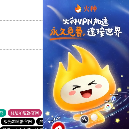
支持
[0]
反对
[0]
支持
[0]
反对
[0]
支持
[0]
反对
[0]
鸟
优途加速器官网
风驰加速器
旋风加速器
八戒看书
极光加速器官网
黑洞vqn加速
快喵vp加速器