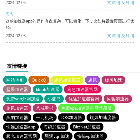
2024-02-06
支持
[0]
反对
[0]
游客
这款加速器app的操作有点复杂，可以简化一下，比如将设置页面进行优
化。
2024-02-06
支持
[0]
反对
[0]
友情链接
网站地图
QuickQ
旋风加速度器
旋风
旋风加速
坚果加速器
tiktok加速器
狗急加速器官网
免费vqn外网加速
小蓝鸟
优途加速器官网
风驰加速器
旋风加速器
八戒看书
免费vps加速器外网苹果版
黑豹加速器
一元机场
IOS加速器
旋风加速度器
快连加速器app
海鸥加速器
BitzNet加速器
极光加速器官网
黑洞vqn加速
快喵vp加速器