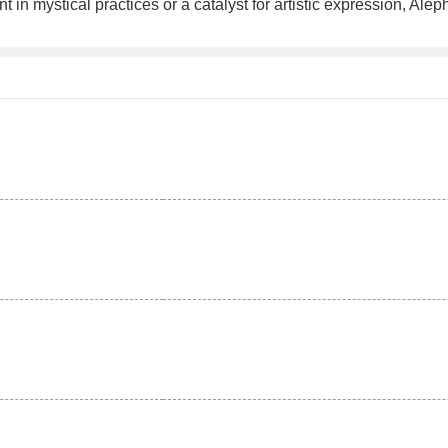
n mystical practices or a catalyst for artistic expression, Aleph
。