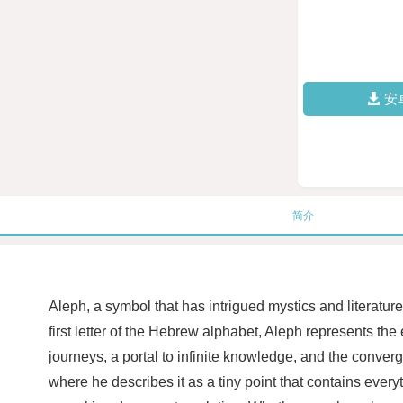
安
简介
Aleph, a symbol that has intrigued mystics and literatur
first letter of the Hebrew alphabet, Aleph represents the
journeys, a portal to infinite knowledge, and the conver
where he describes it as a tiny point that contains ever