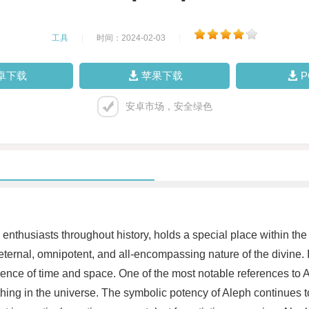
工具
|
时间：2024-02-03
|
卓下载
苹果下载
安卓市场，安全绿色
e enthusiasts throughout history, holds a special place within th
 eternal, omnipotent, and all-encompassing nature of the divine. 
gence of time and space. One of the most notable references to A
ything in the universe. The symbolic potency of Aleph continues t