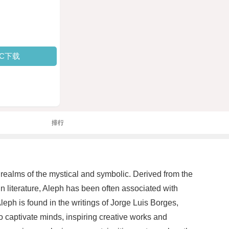
PC下载
排行
e realms of the mystical and symbolic. Derived from the
In literature, Aleph has been often associated with
leph is found in the writings of Jorge Luis Borges,
o captivate minds, inspiring creative works and