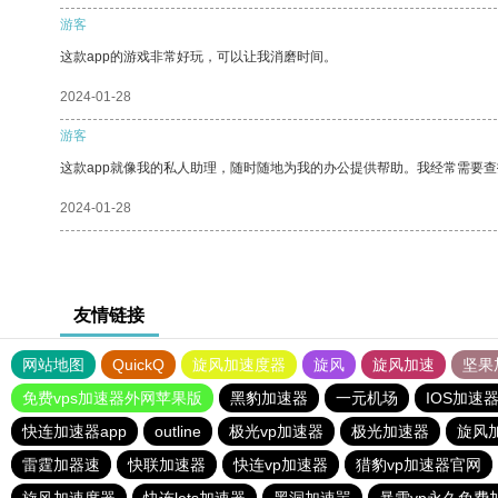
游客
这款app的游戏非常好玩，可以让我消磨时间。
2024-01-28
游客
这款app就像我的私人助理，随时随地为我的办公提供帮助。我经常需要查
2024-01-28
友情链接
网站地图
QuickQ
旋风加速度器
旋风
旋风加速
坚果
免费vps加速器外网苹果版
黑豹加速器
一元机场
IOS加速
快连加速器app
outline
极光vp加速器
极光加速器
旋风
雷霆加器速
快联加速器
快连vp加速器
猎豹vp加速器官网
旋风加速度器
快连lets加速器
黑洞加速噐
暴雪vp永久免费