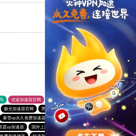
支持
[0]
反对
[0]
支持
[0]
反对
[0]
鸟
优途加速器官网
风驰加速器
旋风加速器
八戒看书
极光加速器官网
黑洞vqn加速
快喵vp加速器
暴雪vp永久免费加速器下载官网
加速器哪个好用
雷霆vp加速器
国外上网加速器
香蕉加速器官网正版
23免费加速神器
快连加速器app
vp加速器官网