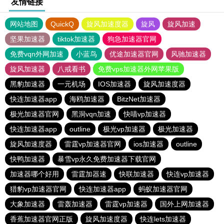
友情链接
网站地图
QuickQ
旋风加速度器
旋风
旋风加速
坚果加速器
tiktok加速器
狗急加速器官网
免费vqn外网加速
小蓝鸟
优途加速器官网
风驰加速器
旋风加速器
八戒看书
免费vps加速器外网苹果版
黑豹加速器
一元机场
IOS加速器
旋风加速度器
快连加速器app
海鸥加速器
BitzNet加速器
极光加速器官网
黑洞vqn加速
快喵vp加速器
快连加速器app
outline
极光vp加速器
极光加速器
旋风加速度器
雷霆vp加速器官网
ios加速器
outline
快鸭加速器
暴雪vp永久免费加速器下载官网
加速器哪个好用
雷霆加器速
快联加速器
快连vp加速器
猎豹vp加速器官网
快连加速器app
蚂蚁加速器官网
大象加速器
雷轰加速器
雷霆vp加速器
国外上网加速器
香蕉加速器官网正版
旋风加速度器
快连lets加速器