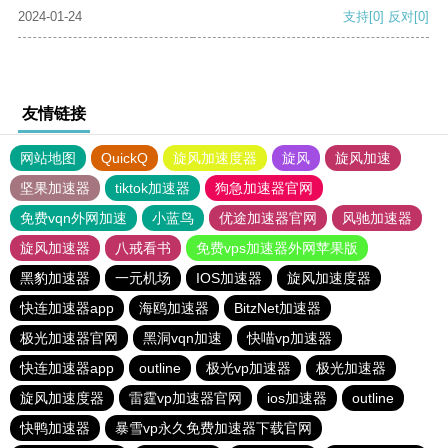
2024-01-24
支持
[0]
反对
[0]
友情链接
网站地图
QuickQ
旋风加速度器
旋风
旋风加速
坚果加速器
tiktok加速器
狗急加速器官网
免费vqn外网加速
小蓝鸟
优途加速器官网
风驰加速器
旋风加速器
八戒看书
免费vps加速器外网苹果版
黑豹加速器
一元机场
IOS加速器
旋风加速度器
快连加速器app
海鸥加速器
BitzNet加速器
极光加速器官网
黑洞vqn加速
快喵vp加速器
快连加速器app
outline
极光vp加速器
极光加速器
旋风加速度器
雷霆vp加速器官网
ios加速器
outline
快鸭加速器
暴雪vp永久免费加速器下载官网