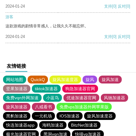
2024-01-24
支持
[0]
反对
[0]
游客
这款游戏的剧情非常感人，让我久久不能忘怀。
2024-01-24
支持
[0]
反对
[0]
友情链接
网站地图
QuickQ
旋风加速度器
旋风
旋风加速
坚果加速器
tiktok加速器
狗急加速器官网
免费vqn外网加速
小蓝鸟
优途加速器官网
风驰加速器
旋风加速器
八戒看书
免费vps加速器外网苹果版
黑豹加速器
一元机场
IOS加速器
旋风加速度器
快连加速器app
海鸥加速器
BitzNet加速器
极光加速器官网
黑洞vqn加速
快喵vp加速器