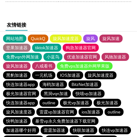
友情链接
网站地图
QuickQ
旋风加速度器
旋风
旋风加速
坚果加速器
tiktok加速器
狗急加速器官网
免费vqn外网加速
小蓝鸟
优途加速器官网
风驰加速器
旋风加速器
八戒看书
免费vps加速器外网苹果版
黑豹加速器
一元机场
IOS加速器
旋风加速度器
快连加速器app
海鸥加速器
BitzNet加速器
极光加速器官网
黑洞vqn加速
快喵vp加速器
快连加速器app
outline
极光vp加速器
极光加速器
旋风加速度器
雷霆vp加速器官网
ios加速器
outline
快鸭加速器
暴雪vp永久免费加速器下载官网
加速器哪个好用
雷霆加器速
快联加速器
快连vp加速器