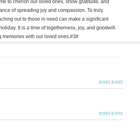
time to cherish our loved ones, show gratitude, and
tance of spreading joy and compassion. To truly
eaching out to those in need can make a significant
liday. It is a time of togetherness, joy, and goodwill.
ing memories with our loved ones.#3#
支持
[0]
反对
[0]
支持
[0]
反对
[0]