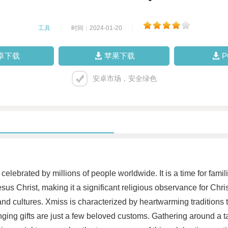
工具
|
时间：2024-01-20
|
卓下载
苹果下载
安卓市场，安全绿色
elebrated by millions of people worldwide. It is a time for fami
Jesus Christ, making it a significant religious observance for Ch
 and cultures. Xmiss is characterized by heartwarming traditio
ng gifts are just a few beloved customs. Gathering around a table