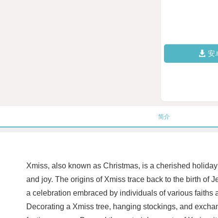
安
简介
Xmiss, also known as Christmas, is a cherished holiday c
and joy. The origins of Xmiss trace back to the birth of 
a celebration embraced by individuals of various faiths
Decorating a Xmiss tree, hanging stockings, and exchangi