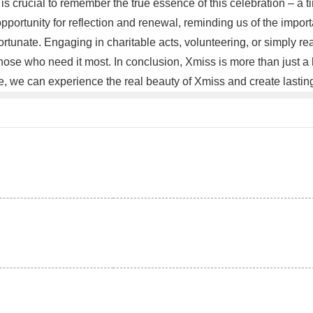
 is crucial to remember the true essence of this celebration – a 
pportunity for reflection and renewal, reminding us of the impor
 fortunate. Engaging in charitable acts, volunteering, or simply r
ose who need it most. In conclusion, Xmiss is more than just a ho
ce, we can experience the real beauty of Xmiss and create last