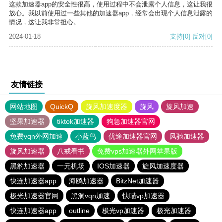
这款加速器app的安全性很高，使用过程中不会泄露个人信息，这让我很
放心。我以前使用过一些其他的加速器app，经常会出现个人信息泄露的
情况，这让我非常担心。
2024-01-18
支持
[0]
反对
[0]
友情链接
网站地图
QuickQ
旋风加速度器
旋风
旋风加速
坚果加速器
tiktok加速器
狗急加速器官网
免费vqn外网加速
小蓝鸟
优途加速器官网
风驰加速器
旋风加速器
八戒看书
免费vps加速器外网苹果版
黑豹加速器
一元机场
IOS加速器
旋风加速度器
快连加速器app
海鸥加速器
BitzNet加速器
极光加速器官网
黑洞vqn加速
快喵vp加速器
快连加速器app
outline
极光vp加速器
极光加速器