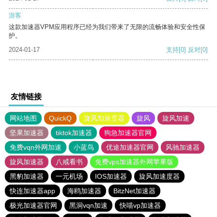
游客
这款加速器VPM应用程序已经为我们带来了无限的流畅体验和安全性保
护。
2024-01-17
支持
[0]
反对
[0]
友情链接
网站地图
QuickQ
旋风加速度器
旋风
旋风加速
坚果加速器
tiktok加速器
狗急加速器官网
免费vqn外网加速
小蓝鸟
优途加速器官网
风驰加速器
旋风加速器
八戒看书
免费vps加速器外网苹果版
黑豹加速器
一元机场
IOS加速器
旋风加速度器
快连加速器app
海鸥加速器
BitzNet加速器
极光加速器官网
黑洞vqn加速
快喵vp加速器