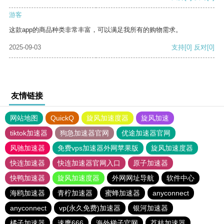
游客
这款app的商品种类非常丰富，可以满足我所有的购物需求。
2025-09-03
支持
[0]
反对
[0]
友情链接
网站地图
QuickQ
旋风加速度器
旋风加速
tiktok加速器
狗急加速器官网
优途加速器官网
风驰加速器
免费vps加速器外网苹果版
旋风加速度器
快连加速器
快连加速器官网入口
原子加速器
快鸭加速器
旋风加速度器
外网网址导航
软件中心
海鸥加速器
青柠加速器
蜜蜂加速器
anyconnect
anyconnect
vp(永久免费)加速器
银河加速器
橘子加速器
速鹰666
海外梯子官网
荔枝加速器