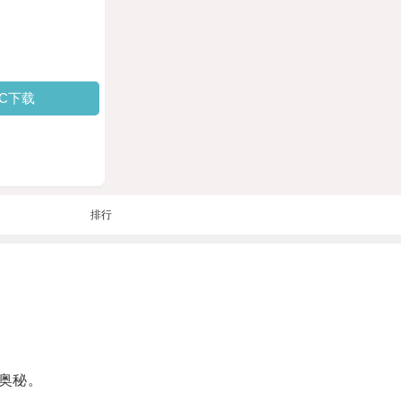
PC下载
排行
奥秘。