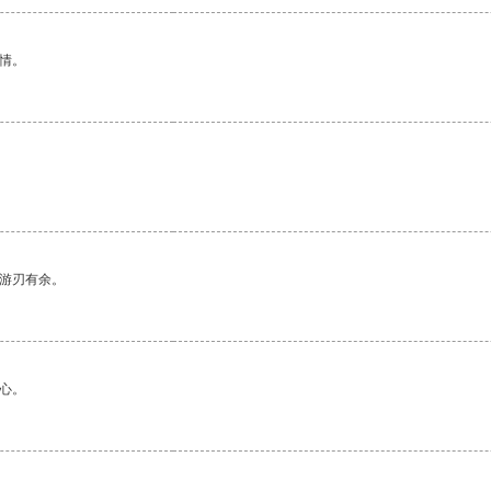
情。
中游刃有余。
心。