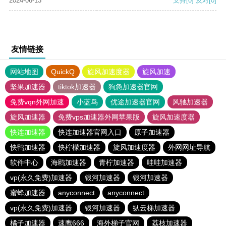
2024-06-13
支持
[0]
反对
[0]
友情链接
网站地图
QuickQ
旋风加速度器
旋风加速
坚果加速器
tiktok加速器
狗急加速器官网
免费vqn外网加速
小蓝鸟
优途加速器官网
风驰加速器
旋风加速器
免费vps加速器外网苹果版
旋风加速度器
快连加速器
快连加速器官网入口
原子加速器
快鸭加速器
快柠檬加速器
旋风加速度器
外网网址导航
软件中心
海鸥加速器
青柠加速器
哇哇加速器
vp(永久免费)加速器
银河加速器
银河加速器
蜜蜂加速器
anyconnect
anyconnect
vp(永久免费)加速器
银河加速器
纵云梯加速器
橘子加速器
速鹰666
海外梯子官网
荔枝加速器