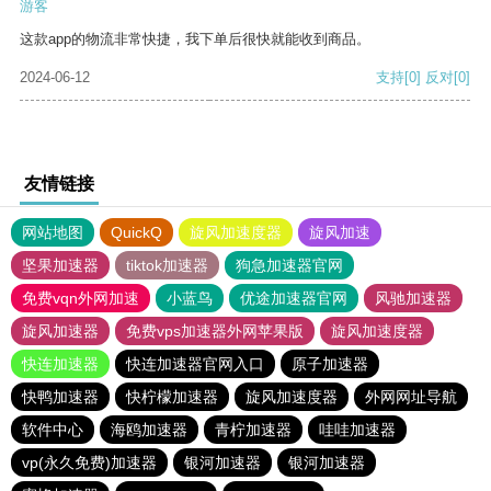
游客
这款app的物流非常快捷，我下单后很快就能收到商品。
2024-06-12
支持
[0]
反对
[0]
友情链接
网站地图
QuickQ
旋风加速度器
旋风加速
坚果加速器
tiktok加速器
狗急加速器官网
免费vqn外网加速
小蓝鸟
优途加速器官网
风驰加速器
旋风加速器
免费vps加速器外网苹果版
旋风加速度器
快连加速器
快连加速器官网入口
原子加速器
快鸭加速器
快柠檬加速器
旋风加速度器
外网网址导航
软件中心
海鸥加速器
青柠加速器
哇哇加速器
vp(永久免费)加速器
银河加速器
银河加速器