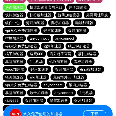
快连加速器
快连加速器官网入口
原子加速器
快鸭加速器
快柠檬加速器
旋风加速度器
外网网址导航
软件中心
海鸥加速器
青柠加速器
哇哇加速器
vp(永久免费)加速器
银河加速器
银河加速器
蜜蜂加速器
anyconnect
anyconnect
vp(永久免费)加速器
银河加速器
纵云梯加速器
橘子加速器
速鹰666
海外梯子官网
荔枝加速器
暴雪加速器
1元机场
蚂蚁加速器
青柠加速器
veee加速器
银河加速器
银河加速器
番石榴加速器
银河加速器
abc加速器
免费海外pvn加速器
vp(永久免费)加速器
anyconnect
银河加速器
暴雪加速器
原子加速器
anyconnect
1元机场
优云666
银河加速器
暴雪加速器
银河加速器
ikuuu.me加速器官网
白鲸加速器
银河加速器
永久免费使用的加速器
下载