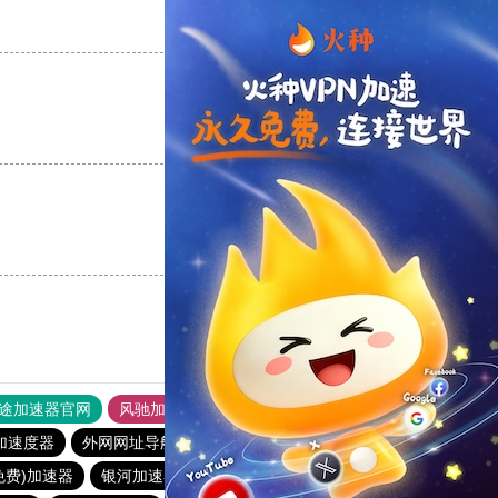
支持
[0]
反对
[0]
支持
[0]
反对
[0]
支持
[0]
反对
[0]
途加速器官网
风驰加速器
旋风加速器
加速度器
外网网址导航
软件中心
海鸥加速器
免费)加速器
银河加速器
纵云梯加速器
橘子加速器