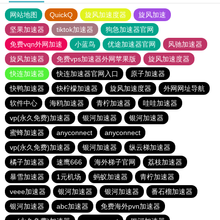
网站地图
QuickQ
旋风加速度器
旋风加速
坚果加速器
tiktok加速器
狗急加速器官网
免费vqn外网加速
小蓝鸟
优途加速器官网
风驰加速器
旋风加速器
免费vps加速器外网苹果版
旋风加速度器
快连加速器
快连加速器官网入口
原子加速器
快鸭加速器
快柠檬加速器
旋风加速度器
外网网址导航
软件中心
海鸥加速器
青柠加速器
哇哇加速器
vp(永久免费)加速器
银河加速器
银河加速器
蜜蜂加速器
anyconnect
anyconnect
vp(永久免费)加速器
银河加速器
纵云梯加速器
橘子加速器
速鹰666
海外梯子官网
荔枝加速器
暴雪加速器
1元机场
蚂蚁加速器
青柠加速器
veee加速器
银河加速器
银河加速器
番石榴加速器
银河加速器
abc加速器
免费海外pvn加速器