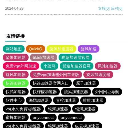
2024-04-29
支持
[0]
反对
[0]
友情链接
网站地图
QuickQ
旋风加速度器
旋风加速
坚果加速器
tiktok加速器
狗急加速器官网
免费vqn外网加速
小蓝鸟
优途加速器官网
风驰加速器
旋风加速器
免费vps加速器外网苹果版
旋风加速度器
快连加速器
快连加速器官网入口
原子加速器
快鸭加速器
快柠檬加速器
旋风加速度器
外网网址导航
软件中心
海鸥加速器
青柠加速器
哇哇加速器
vp(永久免费)加速器
银河加速器
银河加速器
蜜蜂加速器
anyconnect
anyconnect
vp(永久免费)加速器
银河加速器
纵云梯加速器