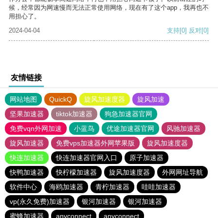
候，经常因为网速慢而无法正常使用网络，现在有了这个app，我再也不
用担心了。
2024-04-04
支持
[0]
反对
[0]
友情链接
网站地图
QuickQ
旋风加速度器
旋风加速
坚果加速器
tiktok加速器
狗急加速器官网
免费vqn外网加速
小蓝鸟
优途加速器官网
风驰加速器
旋风加速器
免费vps加速器外网苹果版
旋风加速度器
快连加速器
快连加速器官网入口
原子加速器
快鸭加速器
快柠檬加速器
旋风加速度器
外网网址导航
软件中心
海鸥加速器
青柠加速器
哇哇加速器
vp(永久免费)加速器
银河加速器
银河加速器
蜜蜂加速器
anyconnect
anyconnect